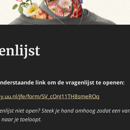
enlijst
onderstaande link om de vragenlijst te openen:
vey.uu.nl/jfe/form/SV_cOnJ11TH8smeRQq
enlijst niet open? Steek je hand omhoog zodat een va
naar je toeloopt.